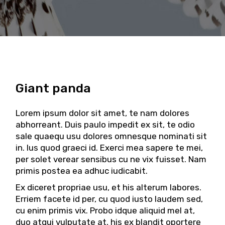
Giant panda
Lorem ipsum dolor sit amet, te nam dolores
abhorreant. Duis paulo impedit ex sit, te odio
sale quaequ usu dolores omnesque nominati sit
in. Ius quod graeci id. Exerci mea sapere te mei,
per solet verear sensibus cu ne vix fuisset. Nam
primis postea ea adhuc iudicabit.
Ex diceret propriae usu, et his alterum labores.
Erriem facete id per, cu quod iusto laudem sed,
cu enim primis vix. Probo idque aliquid mel at,
duo atqui vulputate at, his ex blandit oportere