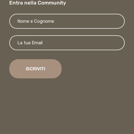
Entra nella Community
Si p
ISCRIVITI