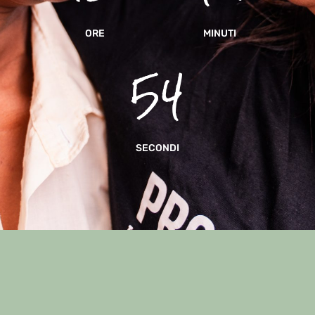
ORE
MINUTI
53
SECONDI