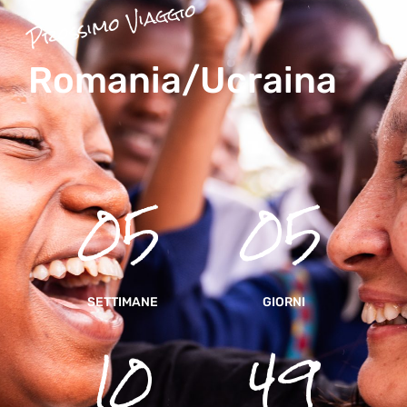
Prossimo Viaggio
Romania/Ucraina
05
05
SETTIMANE
GIORNI
10
49