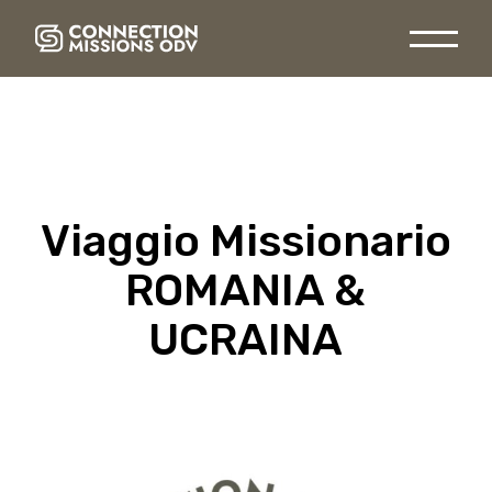
Skip
to
the
content
Viaggio Missionario
ROMANIA &
UCRAINA