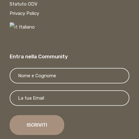
Statuto ODV
Privacy Policy
Italiano
▼
Entra nella Community
Si p
ISCRIVITI