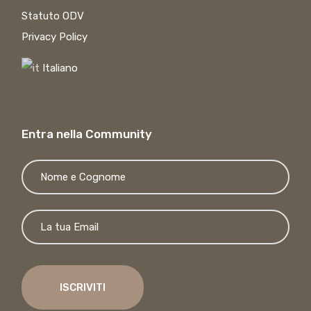
Statuto ODV
Privacy Policy
Italiano
▼
Entra nella Community
Si p
ISCRIVITI