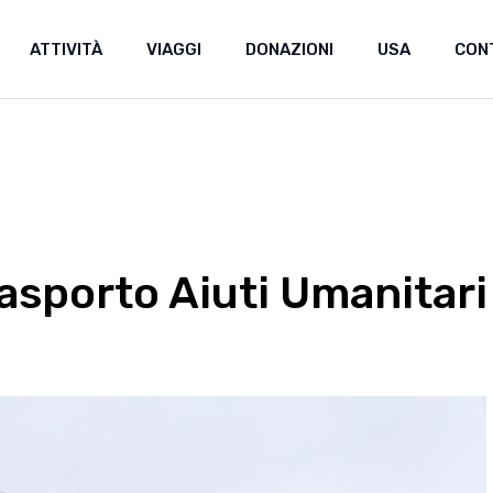
ATTIVITÀ
VIAGGI
DONAZIONI
USA
CON
Donazioni
Sostieni uno stud
Donazioni
Sostieni uno studente
asporto Aiuti Umanitari