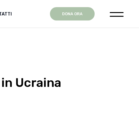
TATTI
DONA ORA
ente
 in Ucraina