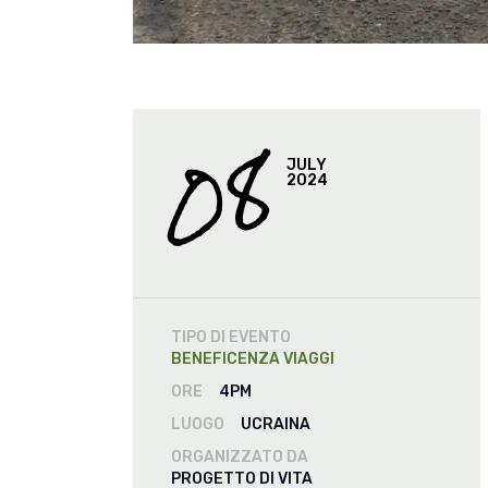
08
JULY
2024
TIPO DI EVENTO
BENEFICENZA
VIAGGI
ORE
4PM
LUOGO
UCRAINA
ORGANIZZATO DA
PROGETTO DI VITA