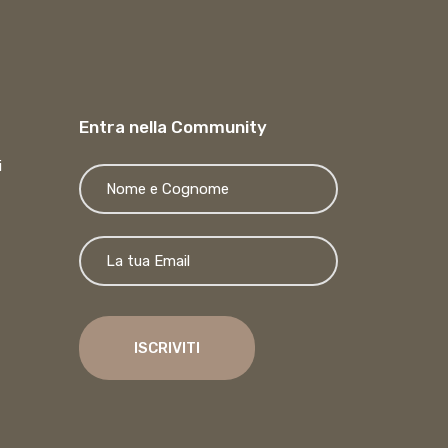
Entra nella Community
i
Si prega di las
ISCRIVITI