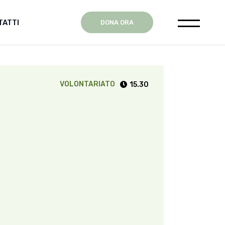
TATTI
DONA ORA
ente
VOLONTARIATO
15.30