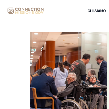
Skip
to
the
CHI SIAMO
content