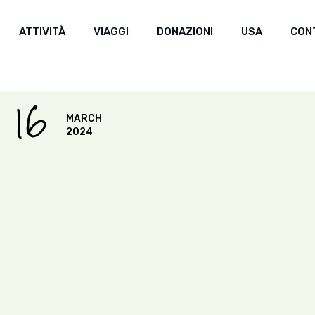
ATTIVITÀ
VIAGGI
DONAZIONI
USA
CON
Donazioni
Sostieni uno stud
Donazioni
16
MARCH
Sostieni uno studente
2024