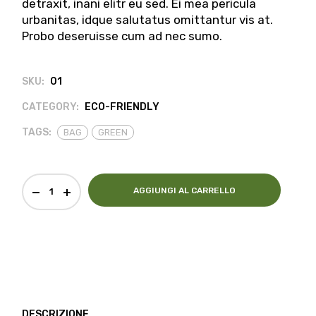
detraxit, inani elitr eu sed. Ei mea pericula
urbanitas, idque salutatus omittantur vis at.
Probo deseruisse cum ad nec sumo.
SKU:
01
CATEGORY:
ECO-FRIENDLY
TAGS:
BAG
GREEN
AGGIUNGI AL CARRELLO
DESCRIZIONE